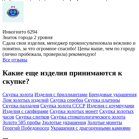
Инкогнито 6294
Знаток города 2 уровня
Сдала свои изделия, менеджер проконсультиоовала вежливо и
понятно, за что огромное спасибо! Цены выше, чем по городу
(лично пробежала, проверила) рекомендую!
Все отзывы
Какие еще изделия принимаются к
скупке?
Скупка золота
Изделия с бриллиантами
Брендовые украшения
Лом золотых изделий
Скупка серебра
Скупка платины
Скупка палладия
Скупка золота СССР
Изделия с изумрудами
Изделия с сапфирами
Скупка золотых монет
Скупка золотых
часов
Скупка слитков
Скупка стоматологического золота
Золото 585 пробы
Ззолотые украшения
Золотые монеты
Георгий Победоносец
Украшения с драгоценными камнями