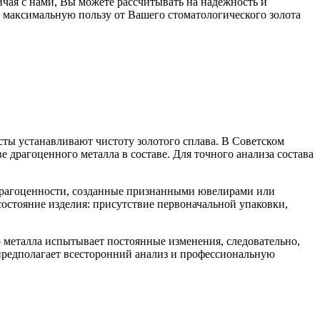
ичая с нами, Вы можете рассчитывать на надежность и
 максимальную пользу от Вашего стоматологического золота
сты устанавливают чистоту золотого сплава. В Советском
 драгоценного металла в составе. Для точного анализа состава
Драгоценности, созданные признанными ювелирами или
стояние изделия: присутствие первоначальной упаковки,
металла испытывает постоянные изменения, следовательно,
 предполагает всесторонний анализ и профессиональную