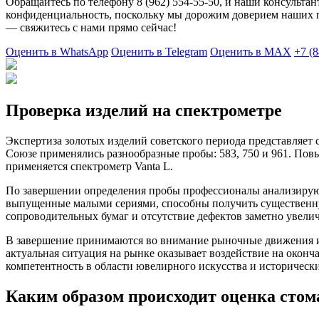
Обращайтесь по телефону 8 (962) 554-55-50, и наши консульта
конфиденциальность, поскольку мы дорожим доверием наших п
— свяжитесь с нами прямо сейчас!
Оценить в WhatsApp
Оценить в Telegram
Оценить в MAX
+7 (8
Проверка изделий на спектрометре
Экспертиза золотых изделий советского периода представляет
Союзе применялись разнообразные пробы: 583, 750 и 961. Повы
применяется спектрометр Vanta L.
По завершении определения пробы профессионалы анализирую
выпущенные малыми сериями, способны получить существенну
сопроводительных бумаг и отсутствие дефектов заметно увелич
В завершение принимаются во внимание рыночные движения и 
актуальная ситуация на рынке оказывает воздействие на окон
компетентность в области ювелирного искусства и историческ
Каким образом происходит оценка стом