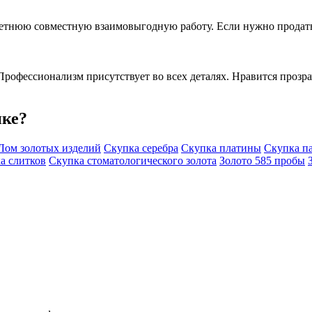
етнюю совместную взаимовыгодную работу. Если нужно продать 
Профессионализм присутствует во всех деталях. Нравится прозра
пке?
Лом золотых изделий
Скупка серебра
Скупка платины
Скупка п
а слитков
Скупка стоматологического золота
Золото 585 пробы