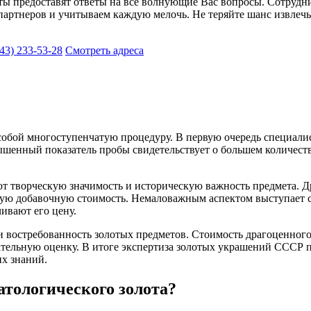
нты предоставят ответы на все волнующие Вас вопросы. Сотрудн
артнеров и учитываем каждую мелочь. Не теряйте шанс извлечь
43) 233-53-28
Смотреть адреса
 собой многоступенчатую процедуру. В первую очередь специали
шенный показатель пробы свидетельствует о большем количестве
т творческую значимость и историческую важность предмета. 
ю добавочную стоимость. Немаловажным аспектом выступает со
ивают его цену.
востребованность золотых предметов. Стоимость драгоценного 
чательную оценку. В итоге экспертиза золотых украшений СССР
их знаний.
атологического золота?