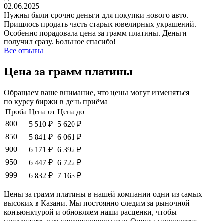
02.06.2025
Нужны были срочно деньги для покупки нового авто.
Пришлось продать часть старых ювелирных украшений.
Особенно порадовала цена за грамм платины. Деньги
получил сразу. Большое спасибо!
Все отзывы
Цена за грамм платины
Обращаем ваше внимание, что цены могут изменяться
по курсу биржи в день приёма
Проба
Цена от
Цена до
800
5 510 ₽
5 620 ₽
850
5 841 ₽
6 061 ₽
900
6 171 ₽
6 392 ₽
950
6 447 ₽
6 722 ₽
999
6 832 ₽
7 163 ₽
Цены за грамм платины в нашей компании одни из самых
высоких в Казани. Мы постоянно следим за рыночной
конъюнктурой и обновляем наши расценки, чтобы
предложить вам справедливую цену. Оценка проводится