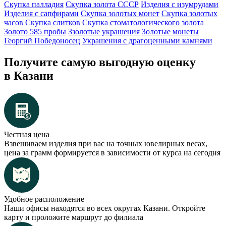
Скупка палладия
Скупка золота СССР
Изделия с изумрудами
Изделия с сапфирами
Скупка золотых монет
Скупка золотых
часов
Скупка слитков
Скупка стоматологического золота
Золото 585 пробы
Ззолотые украшения
Золотые монеты
Георгий Победоносец
Украшения с драгоценными камнями
Получите самую выгодную оценку
в Казани
Честная цена
Взвешиваем изделия при вас на точных ювелирных весах,
цена за грамм формируется в зависимости от курса на сегодня
Удобное расположение
Наши офисы находятся во всех округах Казани. Откройте
карту и проложите маршрут до филиала